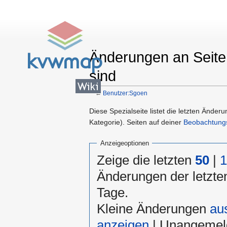
Änderungen an Seiten
sind
←
Benutzer:Sgoen
Wechseln zu:
Navigation
,
Suche
Diese Spezialseite listet die letzten Änder
Kategorie). Seiten auf deiner
Beobachtungs
Anzeigeoptionen
Zeige die letzten
50
|
1
Änderungen der letzt
Tage.
Kleine Änderungen
au
anzeigen
| Unangemel