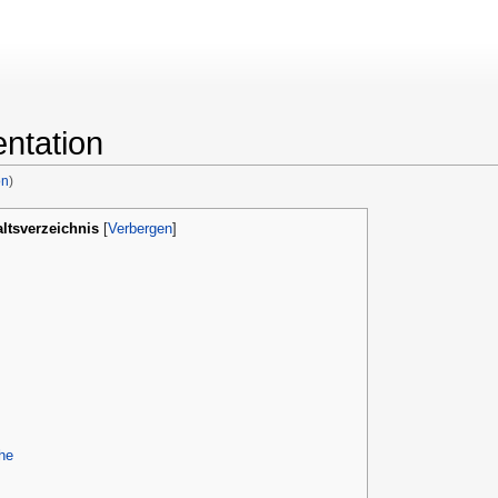
ntation
on
)
he
altsverzeichnis
[
Verbergen
]
he