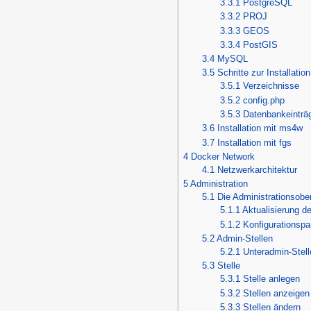
3.3.1
PostgreSQL
3.3.2
PROJ
3.3.3
GEOS
3.3.4
PostGIS
3.4
MySQL
3.5
Schritte zur Installati
3.5.1
Verzeichnisse
3.5.2
config.php
3.5.3
Datenbankeinträg
3.6
Installation mit ms4w
3.7
Installation mit fgs
4
Docker Network
4.1
Netzwerkarchitektur
5
Administration
5.1
Die Administrationsobe
5.1.1
Aktualisierung d
5.1.2
Konfigurationsp
5.2
Admin-Stellen
5.2.1
Unteradmin-Stell
5.3
Stelle
5.3.1
Stelle anlegen
5.3.2
Stellen anzeigen
5.3.3
Stellen ändern