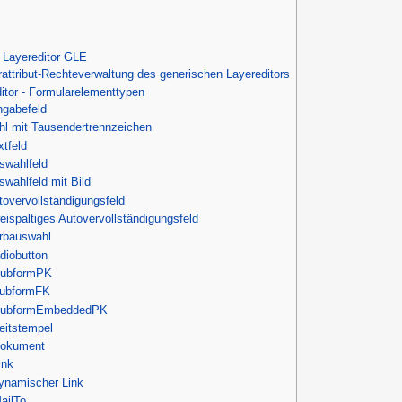
 Layereditor GLE
rattribut-Rechteverwaltung des generischen Layereditors
ditor - Formularelementtypen
ngabefeld
hl mit Tausendertrennzeichen
xtfeld
swahlfeld
swahlfeld mit Bild
tovervollständigungsfeld
eispaltiges Autovervollständigungsfeld
rbauswahl
diobutton
ubformPK
ubformFK
ubformEmbeddedPK
eitstempel
okument
ink
ynamischer Link
ailTo