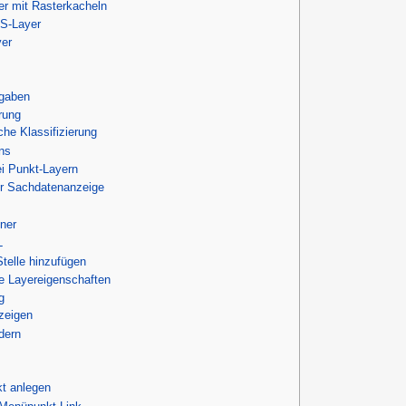
er mit Rasterkacheln
S-Layer
er
gaben
erung
he Klassifizierung
ns
ei Punkt-Layern
r Sachdatenanzeige
ner
L
Stelle hinzufügen
e Layereigenschaften
g
zeigen
dern
t anlegen