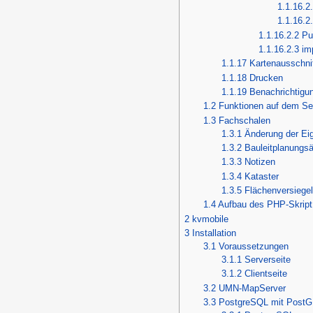
1.1.16.2
1.1.16.2
1.1.16.2.2
Pu
1.1.16.2.3
im
1.1.17
Kartenausschnit
1.1.18
Drucken
1.1.19
Benachrichtigu
1.2
Funktionen auf dem Se
1.3
Fachschalen
1.3.1
Änderung der Ei
1.3.2
Bauleitplanungs
1.3.3
Notizen
1.3.4
Kataster
1.3.5
Flächenversiege
1.4
Aufbau des PHP-Skript
2
kvmobile
3
Installation
3.1
Voraussetzungen
3.1.1
Serverseite
3.1.2
Clientseite
3.2
UMN-MapServer
3.3
PostgreSQL mit PostGI