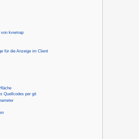
on von kvwmap
e für die Anzeige im Client
rfläche
es Quellcodes per git
arameter
en