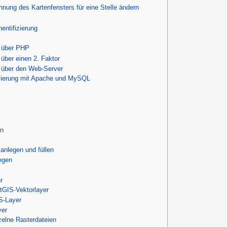
ung des Kartenfensters für eine Stelle ändern
entifizierung
g über PHP
 über einen 2. Faktor
g über den Web-Server
izierung mit Apache und MySQL
en
anlegen und füllen
egen
r
tGIS-Vektorlayer
-Layer
yer
zelne Rasterdateien