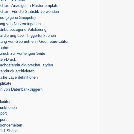
editor - Anzeige im Rastertemplate
editor - Für die Statistik verwenden
es (eigene Snippets)
rung von Nutzereingaben
ttributbezogene Validierung
alidierung über Triggerfunktionen
tung von Geometrien - Geometrie-Editor
Suche
urück zur vorherigen Seite
ten-Druck
achdatendruckvorschau stylen
endruck archivieren
che Layerdefinitionen
plikate
en von Datenbanktriggern
leditor
Funktionen
port
port
sonderheiten
.1.1
Shape