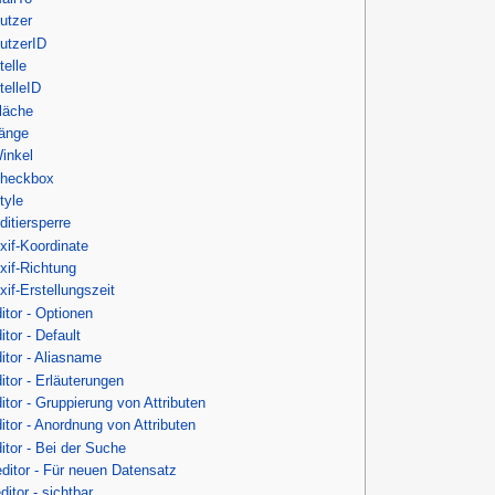
utzer
utzerID
telle
telleID
läche
änge
inkel
heckbox
tyle
ditiersperre
xif-Koordinate
xif-Richtung
xif-Erstellungszeit
ditor - Optionen
itor - Default
ditor - Aliasname
ditor - Erläuterungen
ditor - Gruppierung von Attributen
ditor - Anordnung von Attributen
ditor - Bei der Suche
editor - Für neuen Datensatz
ditor - sichtbar