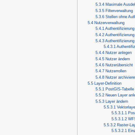
5.3.4
Maximale Ausdehn
5.3.5
Filterverwaltung
5.3.6
Stellen ohne Auth
5.4
Nutzerverwaltung
5.4.1
Authentifizierun
5.4.2
Authentifizierung
5.4.3
Authentifizierun
5.4.3.1
Authentif
5.4.4
Nutzer anlegen
5.4.5
Nutzer ändern
5.4.6
Nutzerübersicht
5.4.7
Nutzerrollen
5.4.8
Nutzer archivier
5.5
Layer-Definition
5.5.1
PostGIS-Tabelle 
5.5.2
Neuen Layer anl
5.5.3
Layer ändern
5.5.3.1
Vektorlaye
5.5.3.1.1
Pos
5.5.3.1.2
WFS
5.5.3.2
Raster-La
5.5.3.2.1
Ein