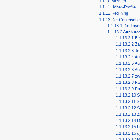
1.1.10
Messen
1.1.11
Höhen-Profile
1.1.12
Redlining
1.1.13
Der Generische
1.1.13.1
Die Laye
1.1.13.2
Attribute
1.1.13.2.1
Ei
1.1.13.2.2
Za
1.1.13.2.3
Te
1.1.13.2.4
Au
1.1.13.2.5
Au
1.1.13.2.6
Au
1.1.13.2.7
zw
1.1.13.2.8
Fa
1.1.13.2.9
Ra
1.1.13.2.10
S
1.1.13.2.11
S
1.1.13.2.12
S
1.1.13.2.13
Z
1.1.13.2.14
D
1.1.13.2.15
L
1.1.13.2.16
d
1.1.13.2.17
M