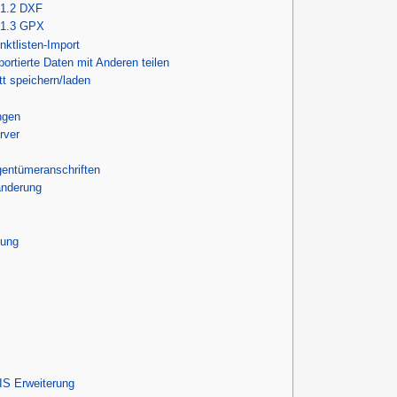
.1.2
DXF
.1.3
GPX
nktlisten-Import
portierte Daten mit Anderen teilen
t speichern/laden
ngen
rver
gentümeranschriften
änderung
lung
S Erweiterung