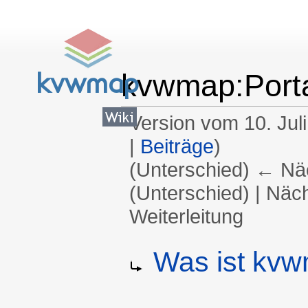
kvwmap:Port
Version vom 10. Jul
|
Beiträge
)
(Unterschied) ← Näch
(Unterschied) | Näc
Weiterleitung
Wechseln zu:
Navigation
,
Suche
Was ist kv