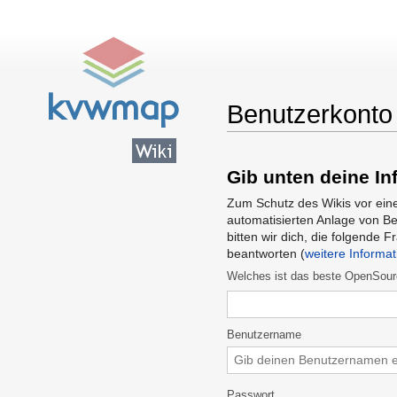
Benutzerkonto
Wechseln zu:
Navigation
,
Suc
Gib unten deine In
Zum Schutz des Wikis vor ein
automatisierten Anlage von B
bitten wir dich, die folgende F
beantworten (
weitere Informa
Welches ist das beste OpenSour
Benutzername
Passwort