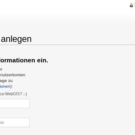
 anlegen
he
formationen ein.
er
enutzerkonten
rage zu
tionen
):
ce-WebGIS? ;-)